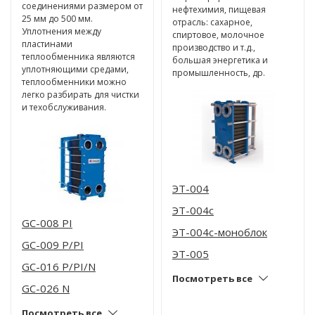
соединениями размером от
нефтехимия, пищевая
25 мм до 500 мм.
отрасль: сахарное,
Уплотнения между
спиртовое, молочное
пластинами
производство и т.д.,
теплообменника являются
большая энергетика и
уплотняющими средами,
промышленность, др.
теплообменники можно
легко разбирать для чистки
и техобслуживания.
ЭТ-004
ЭТ-004c
GC-008 PI
ЭТ-004с-моноблок
GC-009 P/PI
ЭТ-005
GC-016 P/PI/N
Посмотреть все
GC-026 N
Посмотреть все