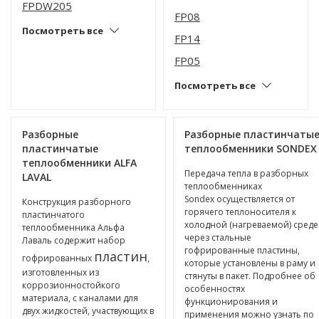
FPDW205
FP08
Посмотреть все
FP14
FP05
Посмотреть все
Разборные
Разборные пластинчаты
пластинчатые
теплообменники SONDEX
теплообменники ALFA
Передача тепла в разборных
LAVAL
теплообменниках
Sondex осуществляется от
Конструкция разборного
горячего теплоносителя к
пластинчатого
холодной (нагреваемой) среде
теплообменника Альфа
через стальные
Лаваль содержит набор
гофрированные пластины,
пластин
гофрированных
,
которые установлены в раму и
изготовленных из
стянуты в пакет. Подробнее об
коррозионностойкого
особенностях
материала, с каналами для
функционирования и
двух жидкостей, участвующих в
применения можно узнать по