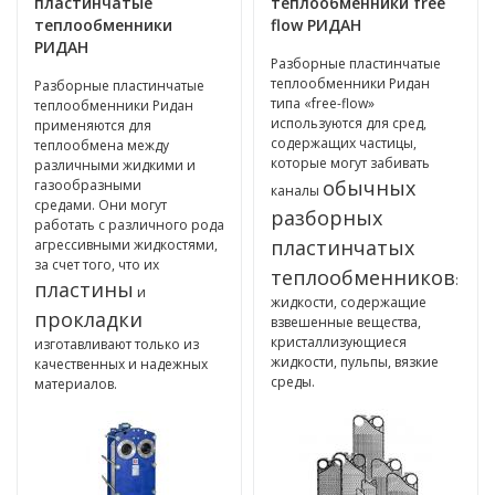
пластинчатые
теплообменники free
теплообменники
flow РИДАН
РИДАН
Разборные пластинчатые
теплообменники Ридан
Разборные пластинчатые
типа «free-flow»
теплообменники Ридан
используются для сред,
применяются для
содержащих частицы,
теплообмена между
которые могут забивать
различными жидкими и
обычных
газообразными
каналы
средами. Они могут
разборных
работать с различного рода
пластинчатых
агрессивными жидкостями,
за счет того, что их
теплообменников
:
пластины
и
жидкости, содержащие
прокладки
взвешенные вещества,
кристаллизующиеся
изготавливают только из
жидкости, пульпы, вязкие
качественных и надежных
среды.
материалов.