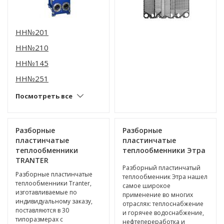
НН№201
НН№210
НН№145
НН№251
Посмотреть все
Разборные
Разборные
пластинчатые
пластинчатые
теплообменники
теплообменники Этра
TRANTER
Разборный пластинчатый
Разборные пластинчатые
теплообменник Этра нашел
теплообменники Tranter,
самое широкое
изготавливаемые по
применение во многих
индивидуальному заказу,
отраслях: теплоснабжение
поставляются в 30
и горячее водоснабжение,
типоразмерах с
нефтепереработка и