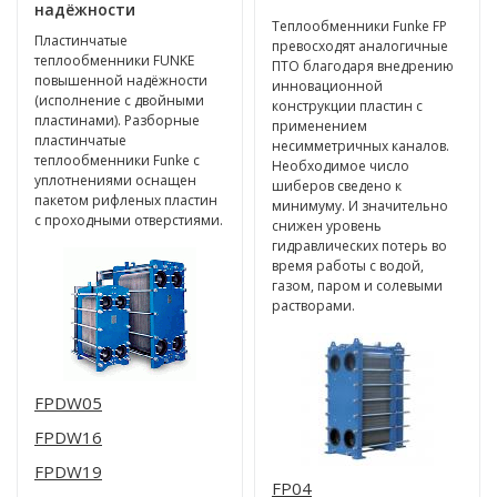
надёжности
Теплообменники Funke FP
Пластинчатые
превосходят аналогичные
теплообменники FUNKE
ПТО благодаря внедрению
повышенной надёжности
инновационной
(исполнение с двойными
конструкции пластин с
пластинами). Разборные
применением
пластинчатые
несимметричных каналов.
теплообменники Funke с
Необходимое число
уплотнениями оснащен
шиберов сведено к
пакетом рифленых пластин
минимуму. И значительно
с проходными отверстиями.
снижен уровень
гидравлических потерь во
время работы с водой,
газом, паром и солевыми
растворами.
FPDW05
FPDW16
FPDW19
FP04