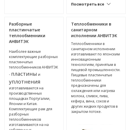
Посмотреть все
Разборные
Теплообменники в
пластинчатые
санитарном
теплообменники
исполнении АНВИТЭК
АНВИТЭК
Теплообменники в
санитарном исполнении
Наиболее важные
изготавливают по японским
комплектующие разборных
инновационным
пластинчатых
технологиям, принятым в
теплообменников АНВИТЭК
пищевой промышленности.
пластины
-
и
Пищевые пластинчатые
теплообменники
уплотнения
предназначены для
изготавливаются на
охлаждения или нагрева
производственных
молока, сливок, пива,
площадках Португалии,
кефира, вина, соков и
Японии и Китая.
других жидких продуктов в
Комплектующие рам для
закрытом потоке.
разборных
теплообменников
изготавливаются на на
собственных