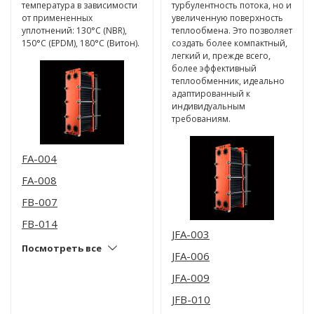
температура в зависимости
турбулентность потока, но и
от примененных
увеличенную поверхность
уплотнений: 130°C (NBR),
теплообмена. Это позволяет
150°C (EPDM), 180°C (Витон).
создать более компактный,
легкий и, прежде всего,
более эффективный
теплообменник, идеально
адаптированный к
индивидуальным
требованиям.
FA-004
FA-008
FB-007
FB-014
JFA-003
Посмотреть все
JFA-006
JFA-009
JFB-010