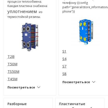
процессе теплообмена.
телефону {{config
Каждая пластина снабжена
path="general/store_information
уплотнением
phone"}}
из
термостойкой резины.
S1
T2B
S4
T50M
S7
TS50M
S8
T45M
Посмотреть все
Посмотреть все
Разборные
Пластинчатые