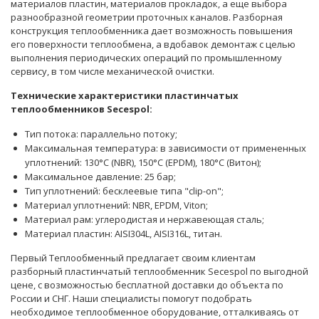
материалов пластин, материалов прокладок, а еще выбора
разнообразной геометрии проточных каналов. Разборная
конструкция теплообменника дает возможность повышения
его поверхности теплообмена, а вдобавок демонтаж с целью
выполнения периодических операций по промышленному
сервису, в том числе механической очистки.
Технические характеристики пластинчатых
теплообменников Secespol:
Тип потока: параллельно потоку;
Максимальная температура: в зависимости от примененных
уплотнений: 130°C (NBR), 150°C (EPDM), 180°C (Витон);
Максимальное давление: 25 бар;
Тип уплотнений: бесклеевые типа "clip-on";
Материал уплотнений: NBR, EPDM, Viton;
Материал рам: углеродистая и нержавеющая сталь;
Материал пластин: AISI304L, AISI316L, титан.
Первый Теплообменный предлагает своим клиентам
разборный пластинчатый теплообменник Secespol по выгодной
цене, с возможностью бесплатной доставки до объекта по
России и СНГ. Наши
специалисты
помогут подобрать
необходимое теплообменное оборудование, отталкиваясь от