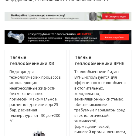
Паяные
Паяные
теплообменники XB
теплообменники BPHE
Подходят для
Теплообменники Ридан
технологических процессов,
BPHE используются для
использующих
эффективного теплообмена
неагрессивные жидкости
в отопительных,
без механических
холодильных,
примесей. Максимальное
вентиляционных системах,
расчетное давление: до 25
обеспечивающие
бар, расчетная
требуемые параметры сред
температура: от –30 до +200
в технологической,
°C.
химической,
фармацевтической,
пищевой промышленности,