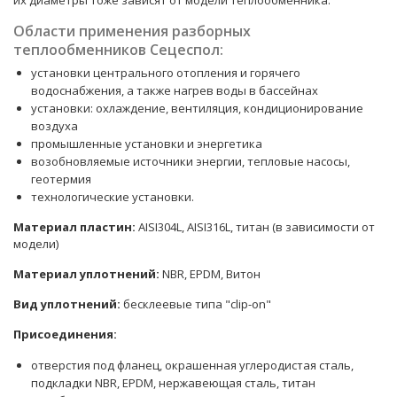
их диаметры тоже зависят от модели теплообменника.
Области применения разборных
теплообменников Сецеспол:
установки центрального отопления и горячего
водоснабжения, а также нагрев воды в бассейнах
установки: охлаждение, вентиляция, кондиционирование
воздуха
промышленные установки и энергетика
возобновляемые источники энергии, тепловые насосы,
геотермия
технологические установки.
Материал пластин:
AISI304L, AISI316L, титан (в зависимости от
модели)
Материал уплотнений:
NBR, EPDM, Витон
Вид уплотнений:
бесклеевые типа "clip-on"
Присоединения:
отверстия под фланец, окрашенная углеродистая сталь,
подкладки NBR, EPDM, нержавеющая сталь, титан