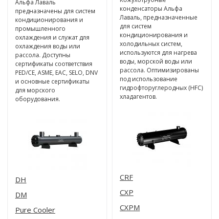
Альфа Лаваль
конденсаторы Альфа
предназначены для систем
Лаваль, предназначенные
кондиционирования и
для систем
промышленного
кондиционирования и
охлаждения и служат для
холодильных систем,
охлаждения воды или
используются для нагрева
рассола.
Доступны
воды, морской воды или
сертификаты соответствия
рассола. Оптимизированы
PED/CE, ASME, EAC, SELO, DNV
под использование
и основные сертификаты
гидрофторуглеродных (HFC)
для морского
хладагентов.
оборудования.
CRF
DH
CXP
DM
CXPM
Pure Cooler