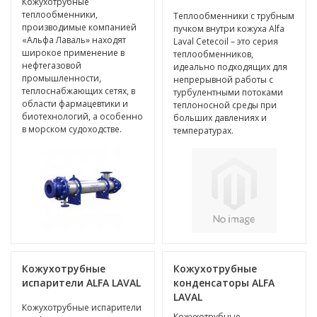
Кожухотрубные
теплообменники,
Теплообменники с трубным
производимые компанией
пучком внутри кожуха Alfa
«Альфа Лаваль» находят
Laval Cetecoil – это серия
широкое применение в
теплообменников,
нефтегазовой
идеально подходящих для
промышленности,
непрерывной работы с
теплоснабжающих сетях, в
турбулентными потоками
области фармацевтики и
теплоносной среды при
биотехнологий, а особенно
больших давлениях и
в морском судоходстве.
температурах.
Кожухотрубные
Кожухотрубные
испарители ALFA LAVAL
конденсаторы ALFA
LAVAL
Кожухотрубные испарители
Кожухотрубные