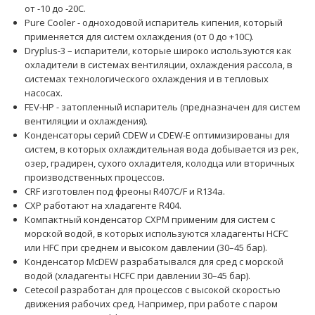
от -10 до -20C.
Pure Cooler - одноходовой испаритель кипения, который
применяется для систем охлаждения (от 0 до +10C).
Dryplus-3 – испарители, которые широко используются как
охладители в системах вентиляции, охлаждения рассола, в
системах технологического охлаждения и в тепловых
насосах.
FEV-HP - затопленный испаритель (предназначен для систем
вентиляции и охлаждения).
Конденсаторы серий CDEW и CDEW-E оптимизированы для
систем, в которых охлаждительная вода добывается из рек,
озер, градирен, сухого охладителя, колодца или вторичных
производственных процессов.
CRF изготовлен под фреоны R407C/F и R134a.
CXP работают на хладагенте R404.
Компактный конденсатор CXPM применим для систем с
морской водой, в которых используются хладагенты HCFC
или HFC при среднем и высоком давлении (30–45 бар).
Конденсатор McDEW разрабатывался для сред с морской
водой (хладагенты HCFC при давлении 30–45 бар).
Cetecoil разработан для процессов с высокой скоростью
движения рабочих сред. Например, при работе с паром