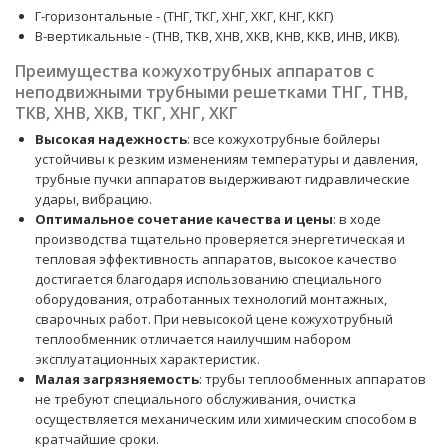
Г-горизонтальные - (ТНГ, ТКГ, ХНГ, ХКГ, КНГ, ККГ)
В-вертикальные - (ТНВ, ТКВ, ХНВ, ХКВ, КНВ, ККВ, ИНВ, ИКВ).
Преимущества кожухотрубных аппаратов с
неподвижными трубными решетками ТНГ, ТНВ,
ТКВ, ХНВ, ХКВ, ТКГ, ХНГ, ХКГ
Высокая надежность
: все кожухотрубные бойлеры
устойчивы к резким изменениям температуры и давления,
трубные пучки аппаратов выдерживают гидравлические
удары, вибрацию.
Оптимальное сочетание качества и цены
: в ходе
производства тщательно проверяется энергетическая и
тепловая эффективность аппаратов, высокое качество
достигается благодаря использованию специального
оборудования, отработанных технологий монтажных,
сварочных работ. При невысокой цене кожухотрубный
теплообменник отличается наилучшим набором
эксплуатационных характеристик.
Малая загрязняемость
: трубы теплообменных аппаратов
не требуют специального обслуживания, очистка
осуществляется механическим или химическим способом в
кратчайшие сроки.