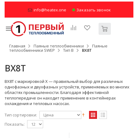
info@heatex.one
Заказать звонок
Главная
Паяные теплообменники
Паяные
теплообменники SWEP
Тип B
BX8T
BX8T
BX8T с маркировкой Х — правильный выбор для различных
однофазных и двухфазных устройств, применяемых во многих
областях промышленности. Благодаря эффективной
теплопередаче он находит применение в контейнерах
охлаждения и тепловых насосах.
Тип сортировки:
Показать: