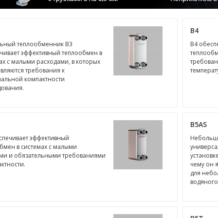
B4
ьный теплообменник B3
B4 обесп
чивает эффективный теплообмен в
теплообм
ах с малыми расходами, в которых
требован
вляются требования к
температ
альной компактности
ования.
B5AS
спечивает эффективный
Небольшо
бмен в системах с малыми
универса
ми и обязательными требованиями
установк
актности.
чему он 
для неб
водяного