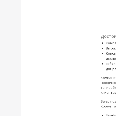
Достои
Компа
Высок
Конст
исклю
Гибко
для р
Компания
процессо
теплообм
клиента
Swep под
Кроме то
Lloyds