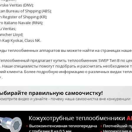
rske Veritas (DNV);
an Bureau of Shipping (ABS);
 Register of Shipping (KR);
ro Italiano Navale (RINA);
 Veritas;
icher Lloyd;
 Kaiji Kyokai, Class NK.
иды теплообменных аппаратов вы можете найти на страницах нашег
еплообменный предлагает купить теплообменник SWEP Тип B по це
и. Наши
специалисты
помогут подобрать и рассчитать необходимое 
ий клиента. Более подробную информацию о различных видах тепл
у
.