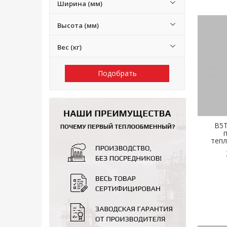
Ширина (мм)
Высота (мм)
Вес (кг)
Подобрать
B5T
теп