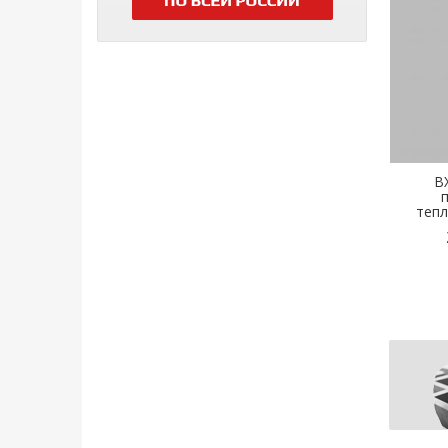
B
теп