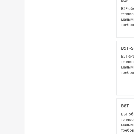
B5F
B5F об
теплоо
малыми
требов
B5T-S
B5T-SP
теплоо
малыми
требов
В8Т
В8Т об
теплоо
малыми
требов