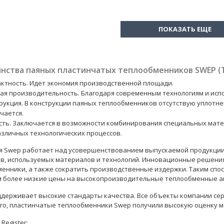
нства паяных пластинчатых теплообменников SWEP (Т
ктность. Идет экономия производственной площади.
ая производительность. Благодаря современным технологиям и исп
рукция. В конструкции паяных теплообменников отсутствую уплотнен
чается.
сть. Заключается в возможности комбинирования специальных мате
азличных технологических процессов.
 Swep работает над усовершенствованием выпускаемой продукции.
в, используемых материалов и технологий. Инновационные решени
енники, а также сократить производственные издержки. Таким спо
м более низкие цены на высокопроизводительные теплообменные а
держивает высокие стандарты качества. Все объекты компании серт
го, пластинчатые теплообменники Swep получили высокую оценку 
 Register;