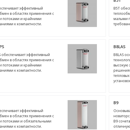
В5Т
еспечивает эффективный
В5Т обес
бмен в областях применения с
теплообм
 потоками и крайними
малыми 
аниями к компактности.
требован
PS
B8LAS
S обеспечивает эффективный
B8LAS ос
бмен в областях применения с
технолог
 потоками и крайними
высокую 
аниями к компактности.
решения 
тепловых
установок
B9
еспечивает эффективный
Основыва
бмен в областях применения с
новаторс
 потоками и обязательными
B9 сочет
аниями к компактности.
отличную