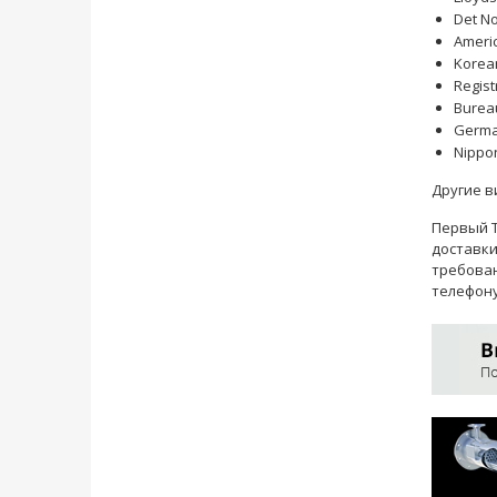
Det No
Americ
Korean
Regist
Bureau
German
Nippon
Другие в
Первый Т
доставк
требован
телефон