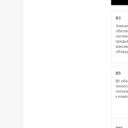
B3
Уникал
обеспе
систем
предъя
максим
оборуд
B5
В5 обе
теплоо
потока
к комп