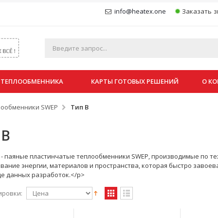
info@heatex.one
Заказать з
 ТЕПЛООБМЕННИКА
КАРТЫ ГОТОВЫХ РЕШЕНИЙ
О К
лообменники SWEP
Тип B
 B
 - паяные пластинчатые теплообменники SWEP, производимые по т
вание энергии, материалов и пространства, которая быстро завоева
е данных разработок.</p>
ировки: