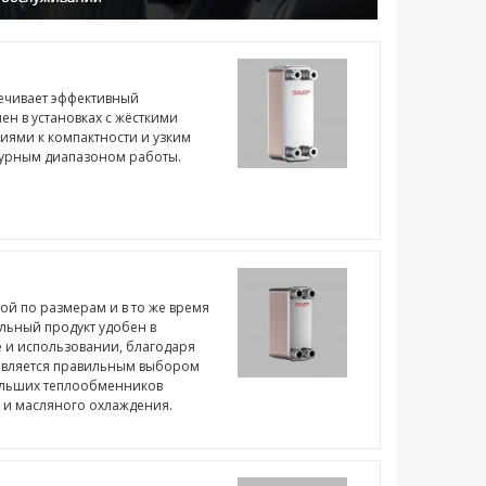
ечивает эффективный
ен в установках с жёсткими
иями к компактности и узким
урным диапазоном работы.
й по размерам и в то же время
льный продукт удобен в
е и использовании, благодаря
является правильным выбором
ольших теплообменников
 и масляного охлаждения.