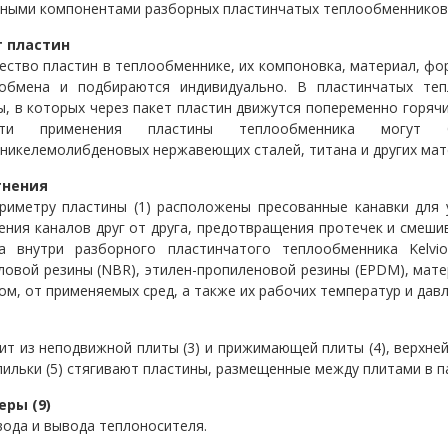
ными компонентами разборных пластинчатых теплообменнико
т пластин
ество пластин в теплообменнике, их компоновка, материал, фо
обмена и подбираются индивидуально. В пластинчатых те
ы, в которых через пакет пластин движутся попеременно горяч
сти применения пластины теплообменника могут 
никелемолибденовых нержавеющих сталей, титана и других мат
тнения
риметру пластины (1) расположены пресованные канавки для у
ения каналов друг от друга, предотвращения протечек и смеши
а внутри разборного пластинчатого теплообменника
Kelvi
ловой резины (NBR), этилен-пропиленовой резины (EPDM), мате
ом, от применяемых сред, а также их рабочих температур и давл
ит из неподвижной плиты (3) и прижимающей плиты (4), верхней
Шпильки (5) стягивают пластины, размещенные между плитами в п
ры (9)
вода и вывода теплоносителя.