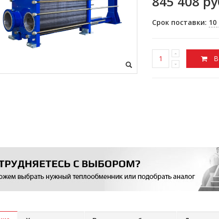
845 408 ру
Срок поставки:
10
В