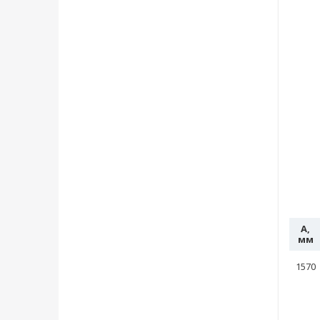
A,
мм
1570