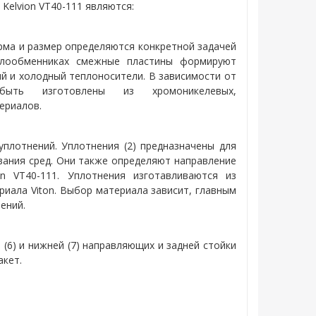
в
Kelvion VT40-111
являются:
рма и размер определяются конкретной задачей
плообменниках смежные пластины формируют
ий и холодный теплоносители. В зависимости от
быть изготовлены из хромоникелевых,
ериалов.
плотнений. Уплотнения (2) предназначены для
вания сред. Они также определяют направление
on VT40-111
. Уплотнения изготавливаются из
риала Viton. Выбор материала зависит, главным
ений.
 (6) и нижней (7) направляющих и задней стойки
акет.