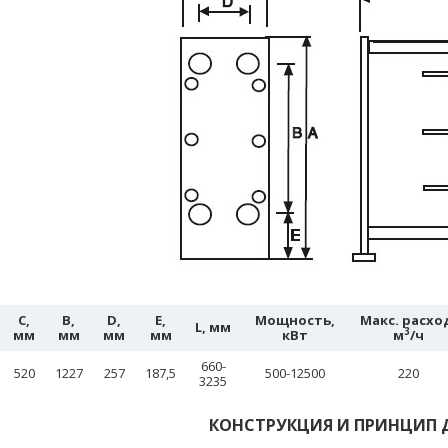
C,
B,
D,
E,
Мощность,
Макс. расхо
L, мм
3
мм
мм
мм
мм
кВт
м
/ч
660-
520
1227
257
187,5
500-12500
220
3235
КОНСТРУКЦИЯ И ПРИНЦИП 