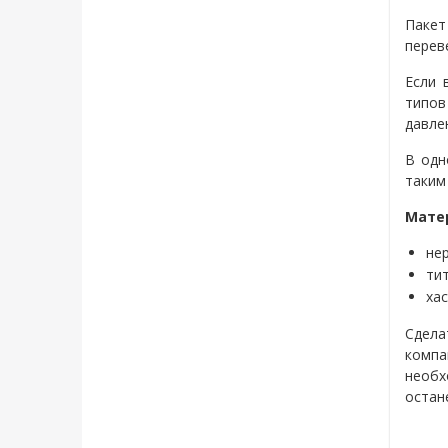
Пакет
перев
Если 
типов
давле
В одн
таким
Мате
не
тит
ха
Сдела
компа
необх
остан