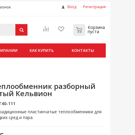
вонок
Вход
Регистрация
Корзина
пуста
ОМПАНИИ
КАК КУПИТЬ
КОНТАКТЫ
теплообменник разборный
тый Кельвион
T40-111
 традиционные пластинчатые теплообменники для
ких сред и пара.