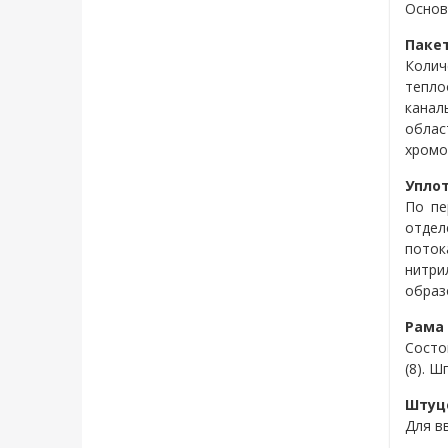
Основ
Паке
Колич
тепло
канал
обла
хромо
Упло
По пе
отдел
поток
нитри
образ
Рама
Состо
(8). 
Штуце
Для в