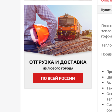
Описа
Купит
Пласт
тепло
гофри
Тепло
Произ
Пр
Ши
Вы
Те
Ос
те
Си
об