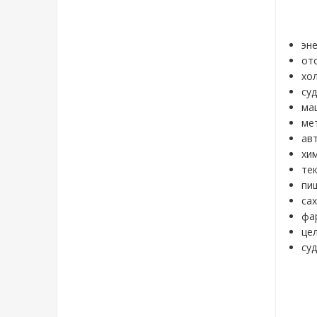
эне
от
хо
су
ма
ме
ав
хи
те
пи
са
фа
це
су