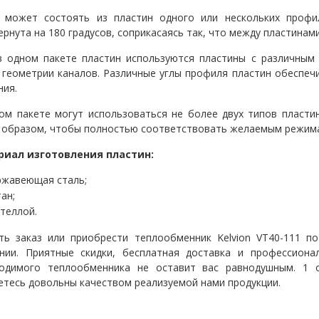
 может состоять из пластин одного или нескольких профи
ернута на 180 градусов, соприкасаясь так, что между пластинам
в одном пакете пластин используются пластины с различным
 геометрии каналов. Различные углы профиля пластин обеспеч
ния.
ом пакете могут использоваться не более двух типов пласти
 образом, чтобы полностью соответствовать желаемым режима
риал изготовления пластин:
ржавеющая сталь;
ан;
стеллой.
ть заказ или приобрести теплообменник
Kelvion VT40-111
по
нии. Приятные скидки, бесплатная доставка и профессион
одимого теплообменника не оставит вас равнодушным. 1 он
етесь довольны качеством реализуемой нами продукции.