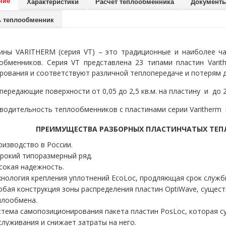
ние
Характеристики
Расчет теплообменника
Документ
ь теплообменник
ины VARITHERM (серия VT) – это традиционные и наиболее ч
обменников. Серия VT представлена 23 типами пластин Vari
рования и соответствуют различной теплопередаче и потерям д
передающие поверхности от 0,05 до 2,5 кв.м. на пластину и до 2
водительность теплообменников с пластинами серии Varitherm м
ПРЕИМУЩЕСТВА РАЗБОРНЫХ ПЛАСТИНЧАТЫХ ТЕПЛ
оизводство в России.
рокий типоразмерный ряд.
сокая надежность.
хнология крепления уплотнений EcoLoc, продляющая срок служб
обая конструкция зоны распределения пластин OptiWave, суще
плообмена.
стема самопозиционирования пакета пластин PosLoc, которая с
служивания и снижает затраты на него.