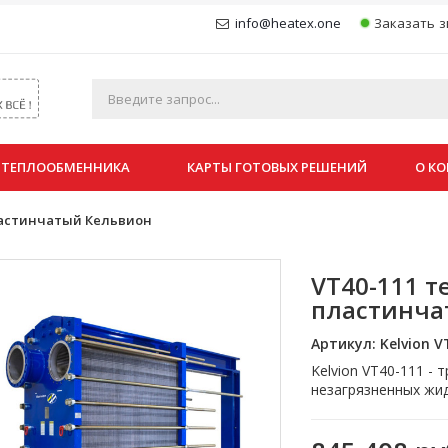
info@heatex.one
Заказать з
 ТЕПЛООБМЕННИКА
КАРТЫ ГОТОВЫХ РЕШЕНИЙ
О К
ластинчатый Кельвион
VT40-111 
пластинча
Артикул:
Kelvion V
Kelvion VT40-111 -
незагрязненных жид