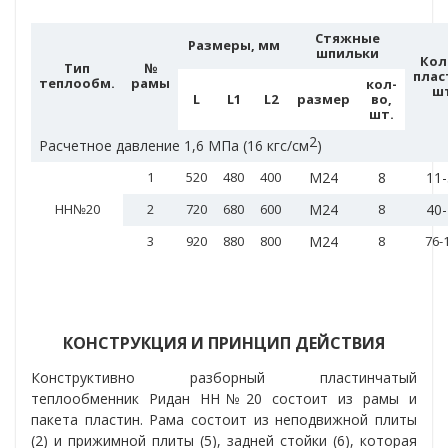
Стяжные
Размеры, мм
шпильки
Кол
Тип
№
плас
теплообм.
рамы
кол-
ш
L
L1
L2
размер
во,
шт.
2
Расчетное давление
1,6 МПа (16 кгс/см
)
1
520
480
400
М24
8
11
НН№20
2
720
680
600
М24
8
40
3
920
880
800
М24
8
76-
КОНСТРУКЦИЯ И ПРИНЦИП ДЕЙСТВИЯ
Конструктивно разборный пластинчатый
теплообменник
Ридан НН№20
состоит из рамы и
пакета пластин. Рама состоит из неподвижной плиты
(2) и прижимной плиты (5), задней стойки (6), которая