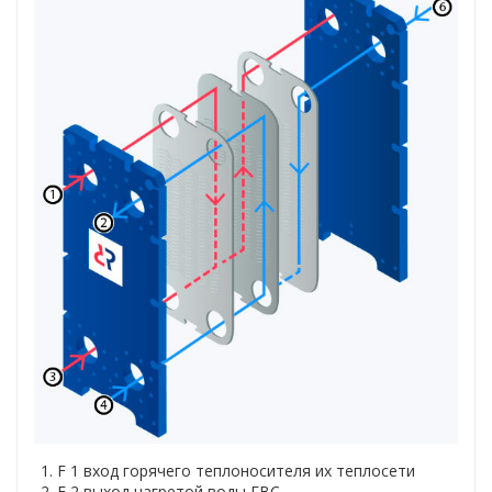
F 1 вход горячего теплоносителя их теплосети
F 2 выход нагретой воды ГВС