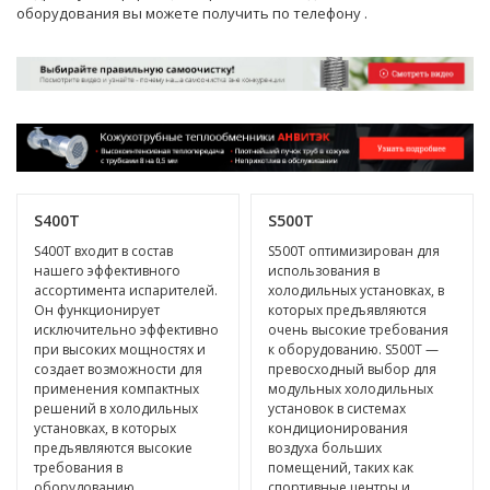
оборудования вы можете получить по телефону
.
S400T
S500T
S400T входит в состав
S500T оптимизирован для
нашего эффективного
использования в
ассортимента испарителей.
холодильных установках, в
Он функционирует
которых предъявляются
исключительно эффективно
очень высокие требования
при высоких мощностях и
к оборудованию. S500T —
создает возможности для
превосходный выбор для
применения компактных
модульных холодильных
решений в холодильных
установок в системах
установках, в которых
кондиционирования
предъявляются высокие
воздуха больших
требования в
помещений, таких как
оборудованию.
спортивные центры и