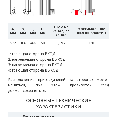
Объем/
A,
B,
C,
D,
Максимальное
канал, л/
мм
мм
мм
мм
кол-во пластин
канал
522
106
466
50
0,095
120
1: греющая сторона ВХОД
2: нагреваемая сторона ВЫХОД
3: нагреваемая сторона ВХОД
4: греющая сторона ВЫХОД
Расположение присоединений на сторонах может
меняться, при этом противоток сред
должен сохраняться.
ОСНОВНЫЕ ТЕХНИЧЕСКИЕ
ХАРАКТЕРИСТИКИ
Характеристики