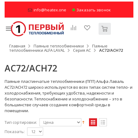
info@heatex.one
Заказать звонок
Главная
Паяные теплообменники
Паяные
теплообменники ALFA LAVAL
Серия AC
AC72/ACH72
AC72/ACH72
Паяные пластинчатые теплообменники (ППТ) Альфа Лаваль
AC72/ACH72 широко используются во всех типах систем тепло- и
холодоснабжения, требующих удобства, надежности и
безопасности. Теплоснабжение и холодоснабжение – это в
большинстве случаев создание комфортной среды в
помещении.
Тип сортировки:
Показать: