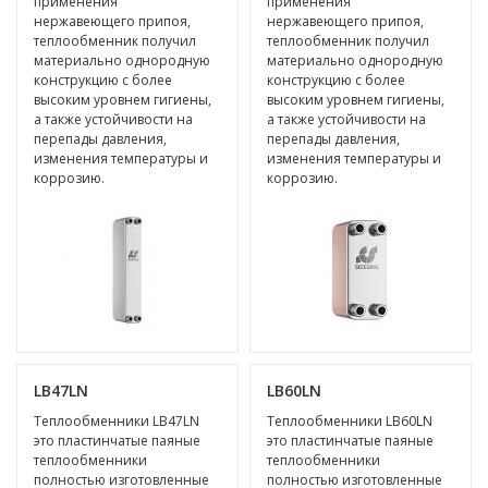
применения
применения
нержавеющего припоя,
нержавеющего припоя,
теплообменник получил
теплообменник получил
материально однородную
материально однородную
конструкцию с более
конструкцию с более
высоким уровнем гигиены,
высоким уровнем гигиены,
а также устойчивости на
а также устойчивости на
перепады давления,
перепады давления,
изменения температуры и
изменения температуры и
коррозию.
коррозию.
LB47LN
LB60LN
Теплообменники LB47LN
Теплообменники LB60LN
это пластинчатые паяные
это пластинчатые паяные
теплообменники
теплообменники
полностью изготовленные
полностью изготовленные