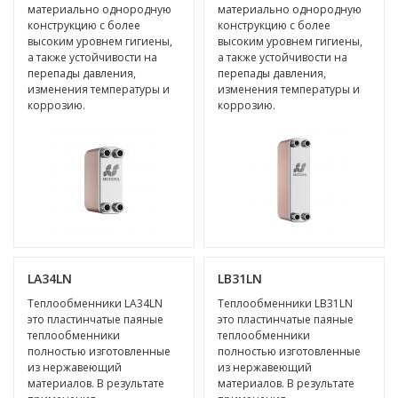
материально однородную
материально однородную
конструкцию с более
конструкцию с более
высоким уровнем гигиены,
высоким уровнем гигиены,
а также устойчивости на
а также устойчивости на
перепады давления,
перепады давления,
изменения температуры и
изменения температуры и
коррозию.
коррозию.
LA34LN
LB31LN
Теплообменники LA34LN
Теплообменники LB31LN
это пластинчатые паяные
это пластинчатые паяные
теплообменники
теплообменники
полностью изготовленные
полностью изготовленные
из нержавеющий
из нержавеющий
материалов. В результате
материалов. В результате