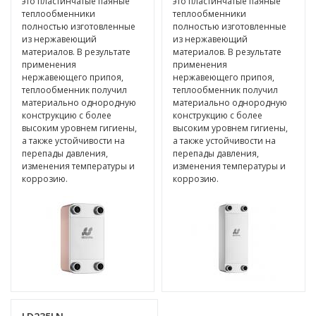
это пластинчатые паяные
это пластинчатые паяные
теплообменники
теплообменники
полностью изготовленные
полностью изготовленные
из нержавеющий
из нержавеющий
материалов. В результате
материалов. В результате
применения
применения
нержавеющего припоя,
нержавеющего припоя,
теплообменник получил
теплообменник получил
материально однородную
материально однородную
конструкцию с более
конструкцию с более
высоким уровнем гигиены,
высоким уровнем гигиены,
а также устойчивости на
а также устойчивости на
перепады давления,
перепады давления,
изменения температуры и
изменения температуры и
коррозию.
коррозию.