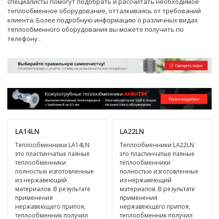
специалисты
помогут подобрать и рассчитать необходимое
теплообменное оборудование, отталкиваясь от требований
клиента. Более подробную информацию о различных видах
теплообменного оборудования вы можете получить по
телефону
.
LA14LN
LA22LN
Теплообменники LA14LN
Теплообменники LA22LN
это пластинчатые паяные
это пластинчатые паяные
теплообменники
теплообменники
полностью изготовленные
полностью изготовленные
из нержавеющий
из нержавеющий
материалов. В результате
материалов. В результате
применения
применения
нержавеющего припоя,
нержавеющего припоя,
теплообменник получил
теплообменник получил