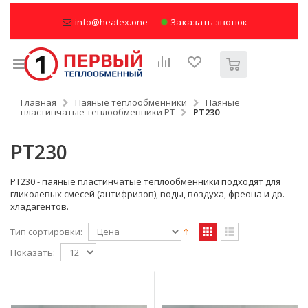
info@heatex.one
Заказать звонок
Главная
Паяные теплообменники
Паяные
пластинчатые теплообменники РТ
PT230
PT230
PT230 - паяные пластинчатые теплообменники подходят для
гликолевых смесей (антифризов), воды, воздуха, фреона и др.
хладагентов.
Тип сортировки:
Показать: