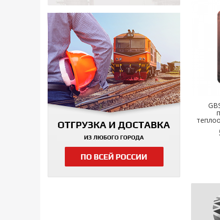
GBS
тепло