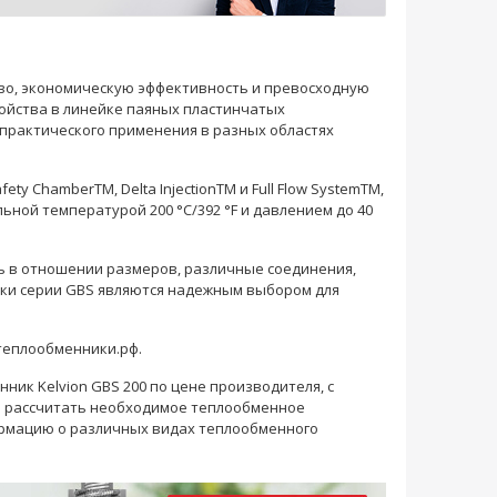
во, экономическую эффективность и превосходную
ойства в линейке паяных пластинчатых
 практического применения в разных областях
y ChamberTM, Delta InjectionTM и Full Flow SystemTM,
ной температурой 200 °C/392 °F и давлением до 40
ь в отношении размеров, различные соединения,
ики серии GBS являются надежным выбором для
теплообменники.рф.
ик Kelvion GBS 200 по цене производителя, с
и рассчитать необходимое теплообменное
ормацию о различных видах теплообменного