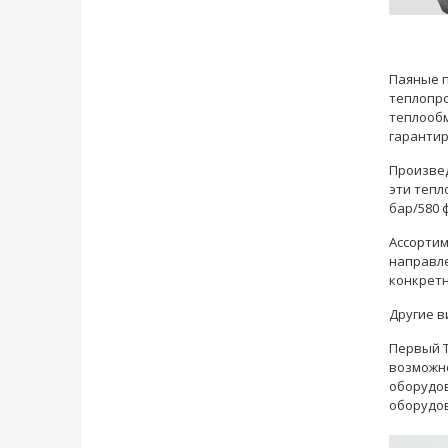
Паяные п
теплопро
теплообм
гарантир
Произвед
эти тепл
бар/580 
Ассортим
направле
конкретн
Другие в
Первый Т
возможн
оборудов
оборудо