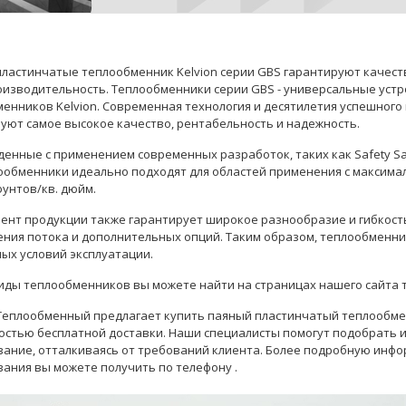
ластинчатые теплообменник Kelvion серии GBS гарантируют качест
изводительность. Теплообменники серии GBS - универсальные устр
енников Kelvion. Современная технология и десятилетия успешного
уют самое высокое качество, рентабельность и надежность.
енные с применением современных разработок, таких как Safety Safet
ообменники идеально подходят для областей применения с максималь
фунтов/кв. дюйм.
ент продукции также гарантирует широкое разнообразие и гибкост
ния потока и дополнительных опций. Таким образом, теплообменн
ых условий эксплуатации.
иды теплообменников вы можете найти на страницах нашего сайта 
еплообменный предлагает купить паяный пластинчатый теплообменн
остью бесплатной доставки. Наши
специалисты
помогут подобрать 
ание, отталкиваясь от требований клиента. Более подробную инф
вания вы можете получить по телефону
.