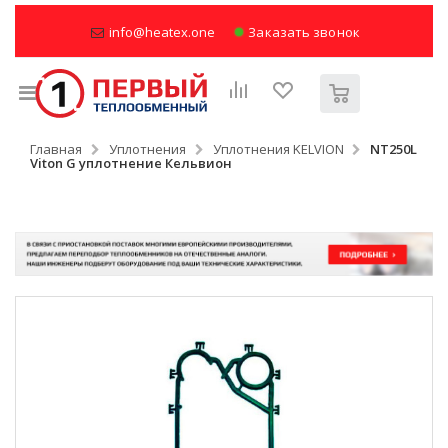
info@heatex.one
Заказать звонок
Главная
Уплотнения
Уплотнения KELVION
NT250L
Viton G уплотнение Кельвион