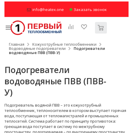
info@heatex.one
Заказать звонок
Главная
Кожухотрубные теплообменники
Водоводяные подогреватели
Подогреватели
водоводяные ПВВ (ПВВ-У)
Подогреватели
водоводяные ПВВ (ПВВ-
У)
Подогреватель водяной ПВВ – это кожухотрубный
теплообменник, теплоносителем в котором выступает горячая
вода, поступающая от тепломагистралей и промышленных
теплосетей. Система работает по принципу противотока:
греющая вода поступает в систему по межтрубному
пространству, подогреваемая – по внутреннему пространству