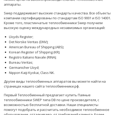
аппараты.
Swep поддерживает высокие стандарты качества. Все объекты
компании сертифицированы по стандартам ISO 9001 и ISO 14001.
Кроме того, пластинчатые теплообменники Swep получили
высокую оценку международных независимых организаций:
Lloyds Register;
Det Norske Veritas (DNV);
American Bureau of Shipping (ABS);
Korean Register of Shipping (KR);
Registro Italiano Navale (RINA);
Bureau Veritas;
Germanicher Lloyd;
Nippon Kaiji Kyokai, Class NK.
Другие виды теплообменных аппаратов вы можете найти на
страницах нашего сайта теплообменники.рф.
Первый Теплообменный предлагает купить
Паяные
теплообменники SWEP типа DB
по цене производителя, с
возможностью бесплатной доставки. Наши
специалисты
помогут подобрать и рассчитать необходимое теплообменное
оборудование, отталкиваясь от требований клиента. Более