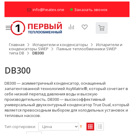
info@heatex.one
Заказать звонок
Главная
Испарители и конденсаторы
Испарители и
конденсаторы SWEP
Паяные теплообменники SWEP
типа DB
DB300
DB300
DB300 — асимметричный конденсатор, оснащенный
запатентованной технологией AsyMatrix®, который сочетает в
себе низкий перепад давления воды и высокую
производительность. DB300 — высокоэффективный
универсальный двухконтурный конденсатор True Dual, который
является превосходным выбором для холодильных установок и
тепловых насосов.
Тип сортировки: