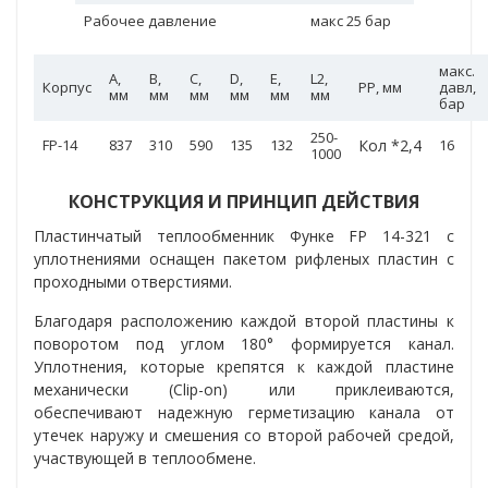
Рабочее давление
макс 25 бар
макс.
А,
B,
C,
D,
E,
L2,
Корпус
PP, мм
давл,
мм
мм
мм
мм
мм
мм
бар
250-
FP-14
837
310
590
135
132
Кол *2,4
16
1000
КОНСТРУКЦИЯ И ПРИНЦИП ДЕЙСТВИЯ
Пластинчатый теплообменник Функе FP 14-321 с
уплотнениями оснащен пакетом рифленых пластин с
проходными отверстиями.
Благодаря расположению каждой второй пластины к
поворотом под углом 180° формируется канал.
Уплотнения, которые крепятся к каждой пластине
механически (Clip-on) или приклеиваются,
обеспечивают надежную герметизацию канала от
утечек наружу и смешения со второй рабочей средой,
участвующей в теплообмене.